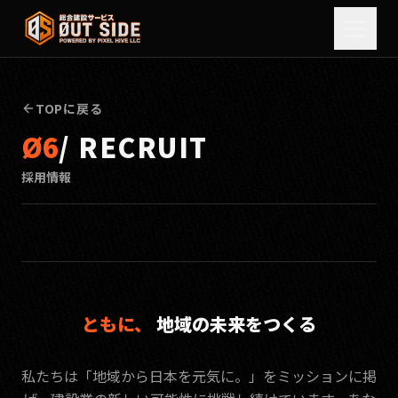
Skip to content
Toggl
TOP
Recruit
TOPに戻る
Ø6
/ RECRUIT
CONCEPT
PROJECTS
採用情報
COMPANY
SERVICE
NEWS
RECRUIT
ともに、
地域の未来をつくる
CONTACT
私たちは「地域から日本を元気に。」をミッションに掲