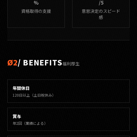
%
/5
資格取得の支援
意思決定のスピード
感
Ø2
/ BENEFITS
福利厚生
年間休日
120日以上（土日祝休み）
賞与
年2回（業績による）