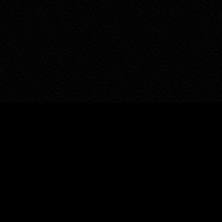
地域から日本を元気に。
NAVIGATION
COMPANY
TOP
〒392-0015
長野県諏訪市中洲3023-7
CONCEPT
PIXEL HIVE LLC
PROJECTS