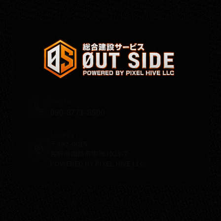
PHONE
090-8771-8500
ADDRESS
〒392-0015
長野県諏訪市中洲3023-7
POWERED BY PIXEL HIVE LLC